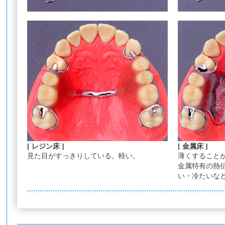
[ レジン床 ]
[ 金属床 ]
見た目がすっきりしている。軽い。
薄くすること
金属特有の熱
い・冷たいな