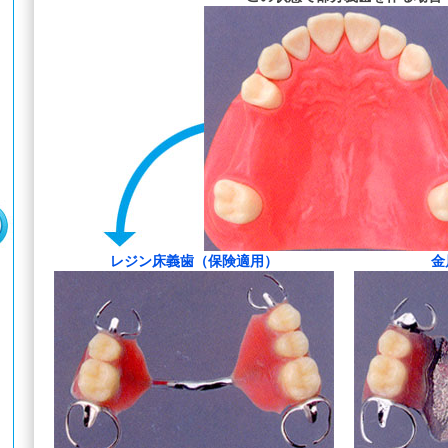
レジン床義歯（保険適用）
金